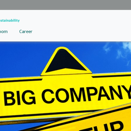
oom
Career